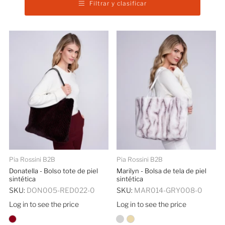
Filtrar y clasificar
Pia Rossini B2B
Pia Rossini B2B
Donatella - Bolso tote de piel
Marilyn - Bolsa de tela de piel
sintética
sintética
SKU:
DON005-RED022-0
SKU:
MAR014-GRY008-0
Log in to see the price
Log in to see the price