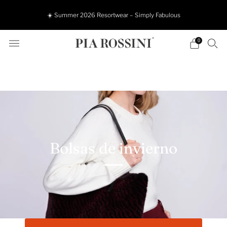
☀️ Summer 2026 Resortwear – Simply Fabulous
0
Bolsas de invierno