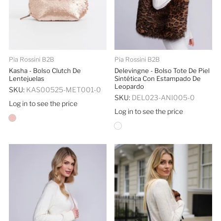
Pia Rossini B2B
Pia Rossini B2B
Kasha - Bolso Clutch De
Delevingne - Bolso Tote De Piel
Lentejuelas
Sintética Con Estampado De
Leopardo
SKU:
KAS00525-MET001-0
SKU:
DEL023-ANI005-0
Log in to see the price
Log in to see the price