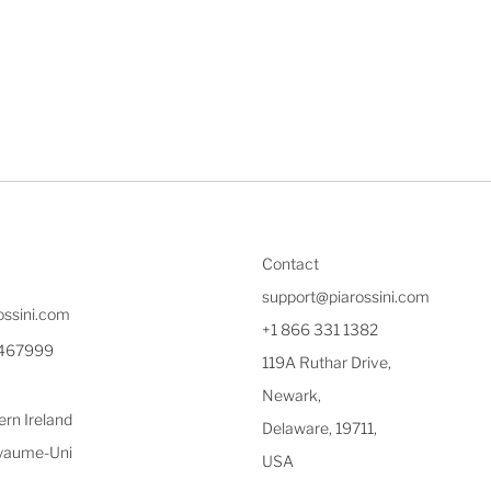
Contact
support@piarossini.com
ossini.com
+1 866 331 1382
1467999
119A Ruthar Drive,
Newark,
rn Ireland
Delaware, 19711,
yaume-Uni
USA