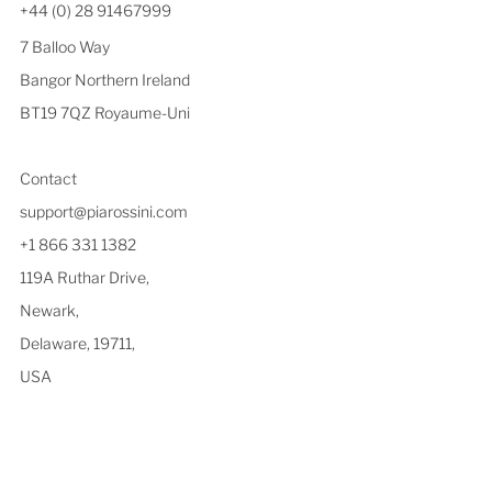
+44 (0) 28 91467999
7 Balloo Way
Bangor Northern Ireland
BT19 7QZ Royaume-Uni
Contact
support@piarossini.com
+1 866 331 1382
119A Ruthar Drive,
Newark,
Delaware, 19711,
USA