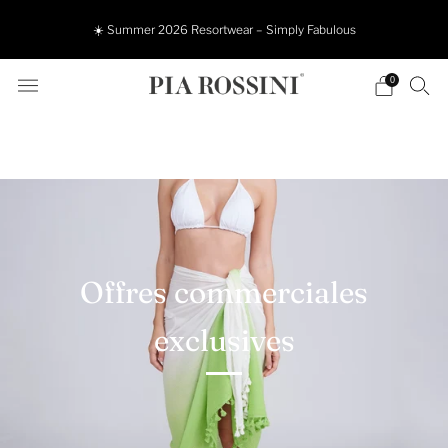
☀️ Summer 2026 Resortwear – Simply Fabulous
0
Offres commerciales
exclusives